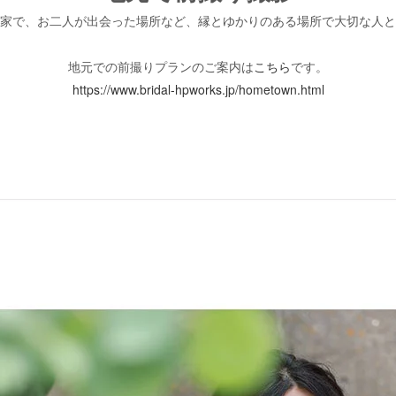
家で、お二人が出会った場所など、縁とゆかりのある場所で大切な人と
地元での前撮りプランのご案内は
こちら
です。
https://www.bridal-hpworks.jp/hometown.html